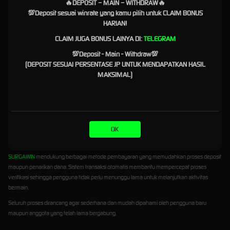
Praktis
🔥DEPOSIT – MAIN – WITHDRAW🔥
💯Deposit sesuai winrate yang kamu pilih untuk CLAIM BONUS
SURGAWIN memahami bahwa kenyamanan tidak hanya berasal dari kualitas permainan,
HARIAN!
tetapi juga dari keamanan dan kemudahan dalam menggunakan platform.
CLAIM JUGA BONUS LAINYA DI:
TELEGRAM
Perlindungan Data Pengguna
💯Deposit - Main - Withdraw💯
(DEPOSIT SESUAI PERSENTASE JP UNTUK MENDAPATKAN HASIL
Platform menerapkan teknologi keamanan modern yang membantu menjaga kerahasiaan
MAKSIMAL)
data akun dan aktivitas pengguna. Sistem keamanan diperbarui secara rutin agar tetap
sesuai dengan perkembangan standar keamanan digital saat ini.
Dengan perlindungan yang berlapis, pengguna dapat menikmati layanan dengan rasa
lebih nyaman ketika mengakses platform.
OK
Transaksi Cepat dan Efisien
SURGAWIN
mendukung berbagai metode pembayaran yang memudahkan proses deposit
maupun penarikan dana. Sistem transaksi otomatis membantu mempercepat proses
verifikasi sehingga pengguna tidak perlu menunggu lama untuk melanjutkan aktivitas
bermain.
Seluruh proses dirancang agar sederhana dan mudah dipahami oleh pengguna baru
maupun anggota yang telah lama bergabung.