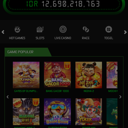
IDR
12,690,218,763
HOT GAMES
SLOTS
LIVE CASINO
RACE
TOGEL
OL
GAME POPULER
GATES OF OLYMPUS POP
BANG GACOR 1000
NEZHA 2
MOCHI MANIA 1
MAHJONG WINS 3 – BLACK SCATTER
DJ BOOM BOOM
POKER WIN
MAHJONG WAYS