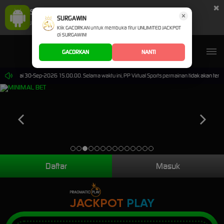
×
SURGAWIN Aplikasi Mobile
×
UNDUH
SURGAWIN
Jangan tampilkan lagi hari ini
Klik GACORKAN untuk membuka fitur UNLIMITED JACKPOT
di SURGAWIN!
GACORKAN
NANTI
0 sampai 30-Sep-2026 15.00.00. Selama waktu ini, PP Virtual Sports permainan tidak akan ters
Daftar
Masuk
JACKPOT
PLAY